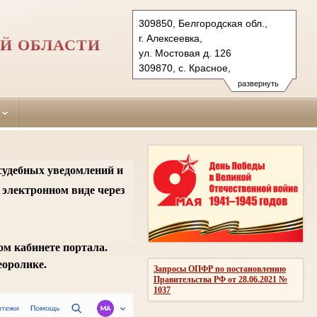
309850, Белгородская обл.,
г. Алексеевка,
Й ОБЛАСТИ
ул. Мостовая д. 126
309870, с. Красное,
ул. Октябрьская, д. 119
развернуть
Тел.: (47234) 3-11-38
(47262) 5-21-41
alekseevsky.blg@sudrf.ru
psp.alekseevsky.blg@sudrf.ru
судебных уведомлений и
 электронном виде через
ом кабинете портала.
еоролике.
Запросы ОПФР по постановлению
Правительства РФ от 28.06.2021 №
1037